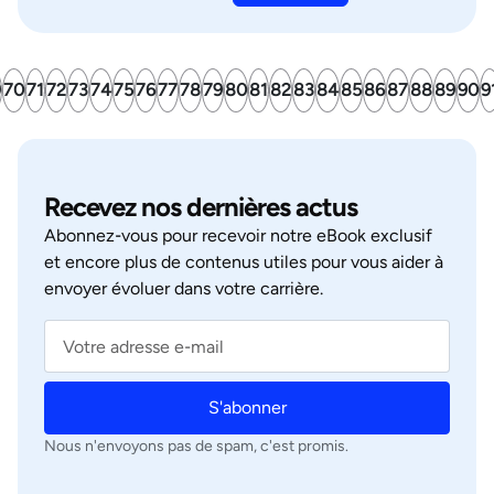
9
70
71
72
73
74
75
76
77
78
79
80
81
82
83
84
85
86
87
88
89
90
9
Recevez nos dernières actus
Abonnez‑vous pour recevoir notre eBook exclusif
et encore plus de contenus utiles pour vous aider à
envoyer évoluer dans votre carrière.
S'abonner
Nous n'envoyons pas de spam, c'est promis.