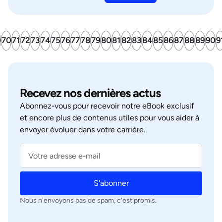
9
70
71
72
73
74
75
76
77
78
79
80
81
82
83
84
85
86
87
88
89
90
9
Recevez nos dernières actus
Abonnez‑vous pour recevoir notre eBook exclusif
et encore plus de contenus utiles pour vous aider à
envoyer évoluer dans votre carrière.
S'abonner
Nous n'envoyons pas de spam, c'est promis.