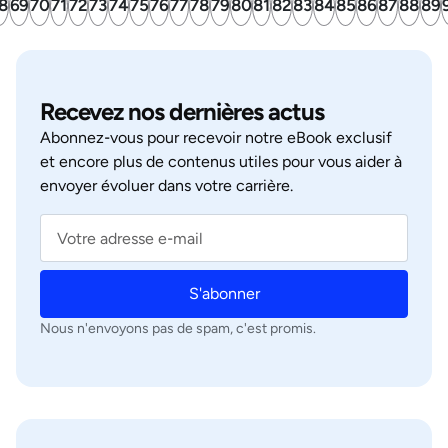
8
69
70
71
72
73
74
75
76
77
78
79
80
81
82
83
84
85
86
87
88
89
Recevez nos dernières actus
Abonnez‑vous pour recevoir notre eBook exclusif
et encore plus de contenus utiles pour vous aider à
envoyer évoluer dans votre carrière.
S'abonner
Nous n'envoyons pas de spam, c'est promis.