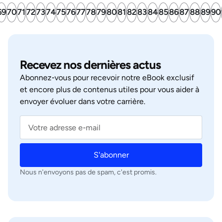
69
70
71
72
73
74
75
76
77
78
79
80
81
82
83
84
85
86
87
88
89
90
Recevez nos dernières actus
Abonnez‑vous pour recevoir notre eBook exclusif
et encore plus de contenus utiles pour vous aider à
envoyer évoluer dans votre carrière.
S'abonner
Nous n'envoyons pas de spam, c'est promis.