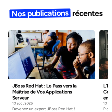
Nos publications
récentes
JBoss Red Hat : Le Pass vers la
L'IA
Maîtrise de Vos Applications
Cons
Serveur
ens
10 août 2026
10 ao
Devenez un expert JBoss Red Hat !
Plong