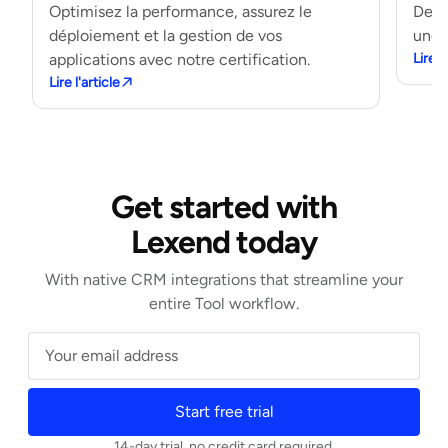
Optimisez la performance, assurez le
Deve
déploiement et la gestion de vos
une I
applications avec notre certification.
Lire l
Lire l'article
Get started with
Lexend today
With native CRM integrations that streamline your
entire Tool workflow.
Start free trial
14-day trial, no credit card required.