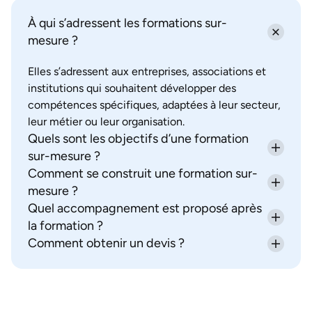
À qui s’adressent les formations sur-
mesure ?
Elles s’adressent aux entreprises, associations et
institutions qui souhaitent développer des
compétences spécifiques, adaptées à leur secteur,
leur métier ou leur organisation.
Quels sont les objectifs d’une formation
sur-mesure ?
Comment se construit une formation sur-
Répondre précisément à vos besoins : acquisition
de nouvelles compétences, montée en expertise,
mesure ?
accompagnement du changement ou adaptation à
Quel accompagnement est proposé après
Nous définissons ensemble vos objectifs, puis nous
de nouveaux outils et méthodes.
concevons un programme adapté : contenus, cas
la formation ?
pratiques, modalités (présentiel, distanciel,
Comment obtenir un devis ?
Nous assurons un suivi post-formation avec
hybride) et durée.
évaluation à chaud et à froid, ainsi qu’un plan
Il vous suffit de remplir notre formulaire en ligne.
d’actions pour favoriser le transfert des acquis dans
Nous vous répondrons sous 24h avec une
votre organisation.
proposition adaptée à vos besoins.