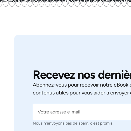
6
47
48
49
50
51
52
53
54
55
56
57
58
59
60
61
62
63
64
65
66
67
6
Recevez nos derniè
Abonnez‑vous pour recevoir notre eBook e
contenus utiles pour vous aider à envoyer 
Nous n'envoyons pas de spam, c'est promis.