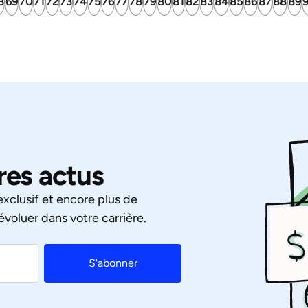
8
69
70
71
72
73
74
75
76
77
78
79
80
81
82
83
84
85
86
87
88
89
res actus
xclusif et encore plus de
évoluer dans votre carrière.
S'abonner