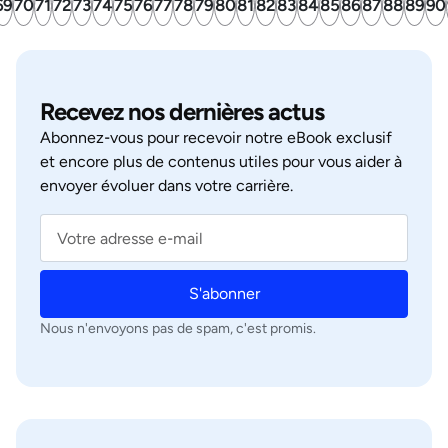
69
70
71
72
73
74
75
76
77
78
79
80
81
82
83
84
85
86
87
88
89
90
Recevez nos dernières actus
Abonnez‑vous pour recevoir notre eBook exclusif
et encore plus de contenus utiles pour vous aider à
envoyer évoluer dans votre carrière.
S'abonner
Nous n'envoyons pas de spam, c'est promis.