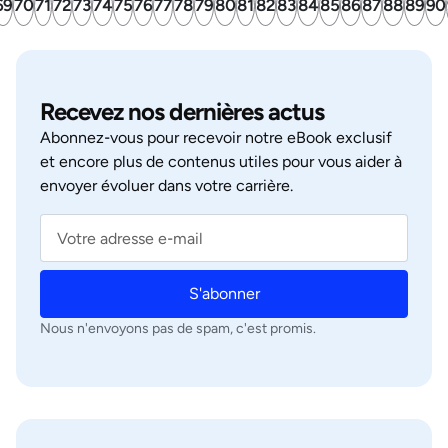
69
70
71
72
73
74
75
76
77
78
79
80
81
82
83
84
85
86
87
88
89
90
Recevez nos dernières actus
Abonnez‑vous pour recevoir notre eBook exclusif
et encore plus de contenus utiles pour vous aider à
envoyer évoluer dans votre carrière.
S'abonner
Nous n'envoyons pas de spam, c'est promis.