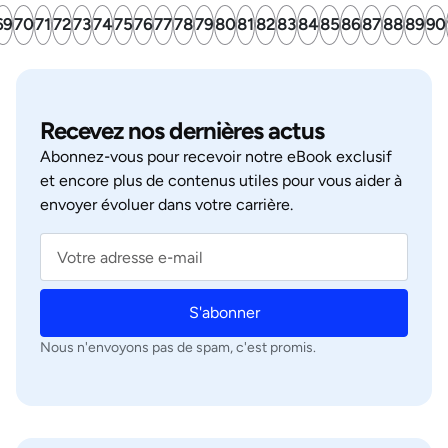
69
70
71
72
73
74
75
76
77
78
79
80
81
82
83
84
85
86
87
88
89
90
Recevez nos dernières actus
Abonnez‑vous pour recevoir notre eBook exclusif
et encore plus de contenus utiles pour vous aider à
envoyer évoluer dans votre carrière.
S'abonner
Nous n'envoyons pas de spam, c'est promis.