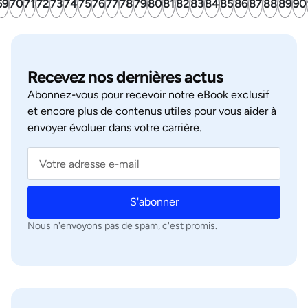
69
70
71
72
73
74
75
76
77
78
79
80
81
82
83
84
85
86
87
88
89
90
Recevez nos dernières actus
Abonnez‑vous pour recevoir notre eBook exclusif
et encore plus de contenus utiles pour vous aider à
envoyer évoluer dans votre carrière.
S'abonner
Nous n'envoyons pas de spam, c'est promis.