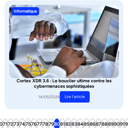
Informatique
Cortex XDR 3.6 : Le bouclier ultime contre les
cybermenaces sophistiquées
Lire l'article
14/05/2026
0
71
72
73
74
75
76
77
78
79
80
81
82
83
84
85
86
87
88
89
90
91
9