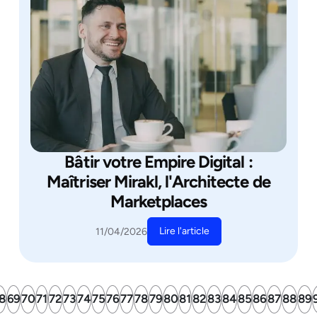
Bâtir votre Empire Digital :
Maîtriser Mirakl, l'Architecte de
Marketplaces
Lire l'article
11/04/2026
8
69
70
71
72
73
74
75
76
77
78
79
80
81
82
83
84
85
86
87
88
89