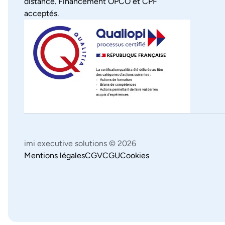
distance. Financement OPCO et CPF
acceptés.
imi executive solutions ©
2026
Mentions légales
CGV
CGU
Cookies