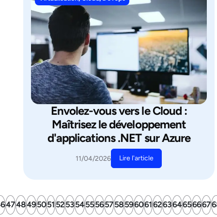
Envolez-vous vers le Cloud :
Maîtrisez le développement
d'applications .NET sur Azure
Lire l'article
11/04/2026
46
47
48
49
50
51
52
53
54
55
56
57
58
59
60
61
62
63
64
65
66
67
6