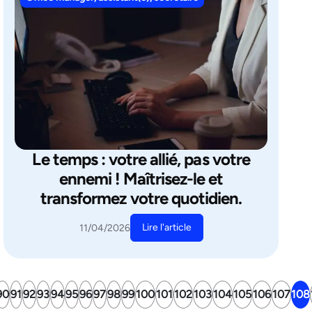
Le temps : votre allié, pas votre
ennemi ! Maîtrisez-le et
transformez votre quotidien.
Lire l'article
11/04/2026
90
91
92
93
94
95
96
97
98
99
100
101
102
103
104
105
106
107
108