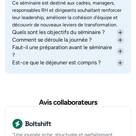
Ce séminaire est destiné aux cadres, managers,
responsables RH et dirigeants souhaitant renforcer
leur leadership, améliorer la cohésion d’équipe et
découvrir de nouveaux leviers de transformation.
Quels sont les objectifs du séminaire ?
Comment se déroule la journée ?
Développer les compétences managériales,
favoriser l’intelligence collective, impulser une
Faut-il une préparation avant le séminaire
Le séminaire alterne apports théoriques, ateliers
dynamique de changement, et offrir un espace de
collaboratifs, mises en situation et temps de
?
prise de recul stratégique.
réflexion individuelle. Il est animé par des experts
Est-ce que le déjeuner est compris ?
Oui, un questionnaire en ligne vous sera transmis
en management et en intelligence collective.
afin d’évaluer vos attentes, votre contexte et vos
Oui, le déjeuner ainsi que les pauses café sont
objectifs personnels. Cela permettra d’adapter le
inclus dans la prestation. Nous proposons une
contenu aux besoins du groupe.
restauration de qualité, adaptée à tous les régimes
alimentaires.
Avis collaborateurs
“Une journée riche, structurée et parfaitement