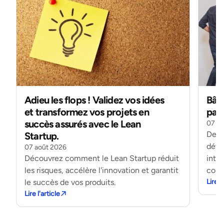
Adieu les flops ! Validez vos idées
Bâti
et transformez vos projets en
pass
succès assurés avec le Lean
07 ao
Deve
Startup.
déve
07 août 2026
Découvrez comment le Lean Startup réduit
intel
les risques, accélère l'innovation et garantit
comm
le succès de vos produits.
Lire l
Lire l'article