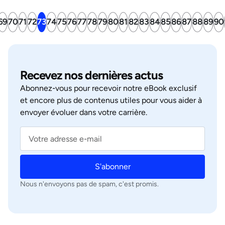
69
70
71
72
73
74
75
76
77
78
79
80
81
82
83
84
85
86
87
88
89
90
Recevez nos dernières actus
Abonnez‑vous pour recevoir notre eBook exclusif
et encore plus de contenus utiles pour vous aider à
envoyer évoluer dans votre carrière.
S'abonner
Nous n'envoyons pas de spam, c'est promis.