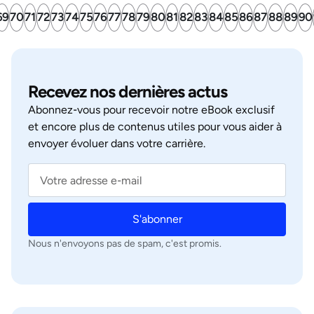
69
70
71
72
73
74
75
76
77
78
79
80
81
82
83
84
85
86
87
88
89
90
Recevez nos dernières actus
Abonnez‑vous pour recevoir notre eBook exclusif
et encore plus de contenus utiles pour vous aider à
envoyer évoluer dans votre carrière.
S'abonner
Nous n'envoyons pas de spam, c'est promis.