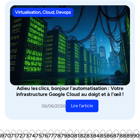
Virtualisation, Cloud, Devops
Adieu les clics, bonjour l'automatisation : Votre
infrastructure Google Cloud au doigt et à l'œil !
Lire l'article
06/06/2026
69
70
71
72
73
74
75
76
77
78
79
80
81
82
83
84
85
86
87
88
89
90