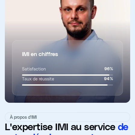
IMI en chiffres
Satisfaction
96
%
Taux de réussite
94
%
À propos d'IMI
L'expertise IMI au service
de