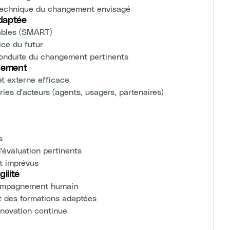
t technique du changement envisagé
daptée
urables (SMART)
ice du futur
conduite du changement pertinents
gement
t externe efficace
ies d'acteurs (agents, usagers, partenaires)
s
d'évaluation pertinents
et imprévus
ilité
ccompagnement humain
t des formations adaptées
innovation continue