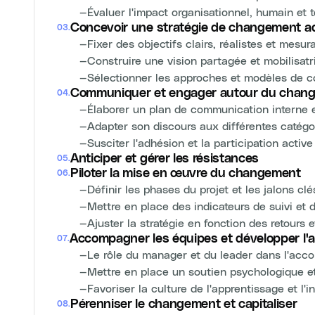
—
Évaluer l'impact organisationnel, humain e
Concevoir une stratégie de changement a
03
.
—
Fixer des objectifs clairs, réalistes et mes
—
Construire une vision partagée et mobilisatr
—
Sélectionner les approches et modèles de 
Communiquer et engager autour du chan
04
.
—
Élaborer un plan de communication interne e
—
Adapter son discours aux différentes catégor
—
Susciter l'adhésion et la participation active
Anticiper et gérer les résistances
05
.
Piloter la mise en œuvre du changement
06
.
—
Définir les phases du projet et les jalons clé
—
Mettre en place des indicateurs de suivi et 
—
Ajuster la stratégie en fonction des retours 
Accompagner les équipes et développer l'ag
07
.
—
Le rôle du manager et du leader dans l'a
—
Mettre en place un soutien psychologique e
—
Favoriser la culture de l'apprentissage et l'
Pérenniser le changement et capitaliser
08
.