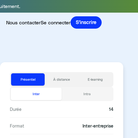
uitement.
Nous contacter
Se connecter
S'inscrire
Présentiel
À distance
E-learning
Inter
Intra
Durée
14
Format
Inter-entreprise