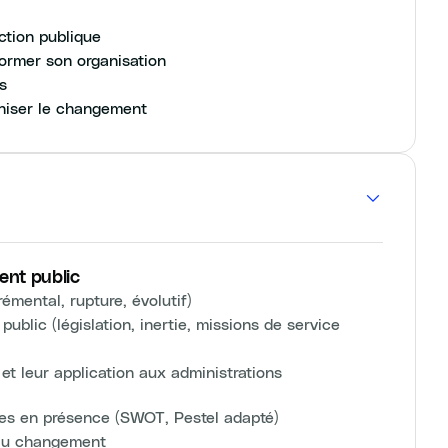
ction publique
former son organisation
s
nniser le changement
nt public
émental, rupture, évolutif)
ublic (législation, inertie, missions de service
et leur application aux administrations
rces en présence (SWOT, Pestel adapté)
ls au changement