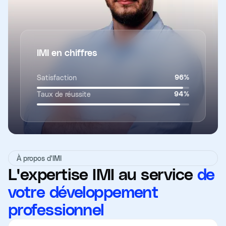
IMI en chiffres
Satisfaction
96
%
Taux de réussite
94
%
À propos d'IMI
L'expertise IMI au service
de
votre développement
professionnel