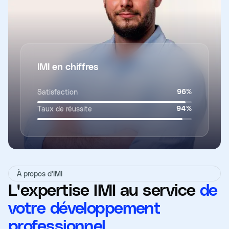
IMI en chiffres
Satisfaction
96
%
Taux de réussite
94
%
À propos d'IMI
L'expertise IMI au service
de
votre développement
professionnel