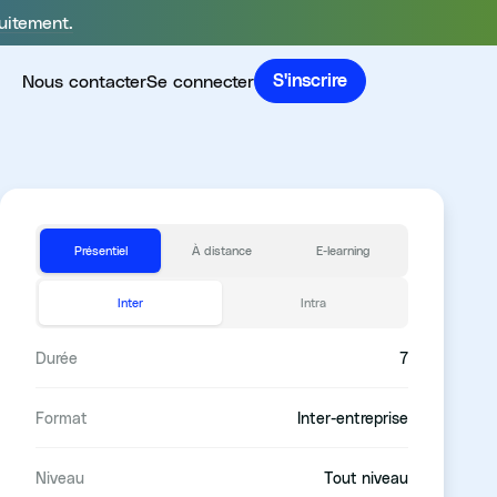
uitement.
Nous contacter
Se connecter
S'inscrire
Présentiel
À distance
E-learning
Inter
Intra
Durée
7
Format
Inter-entreprise
Niveau
Tout niveau