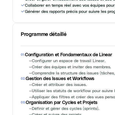
Collaborer en temps réel avec vos équipes pour 
Générer des rapports précis pour suivre les pro
Programme détaillé
Configuration et Fondamentaux de Linear
01
.
—
Configurer un espace de travail Linear.
—
Créer des équipes et inviter des membres.
—
Comprendre la structure des issues (tâches, 
Gestion des Issues et Workflows
02
.
—
Créer et attribuer des issues.
—
Utiliser les statuts de workflow pour suivre
—
Appliquer des filtres et créer des vues pers
Organisation par Cycles et Projets
03
.
—
Définir et gérer des cycles (sprints).
—
Créer et suivre des projets.