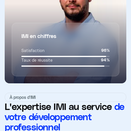
IMI en chiffres
Satisfaction
96
%
Taux de réussite
94
%
À propos d'IMI
L'expertise IMI au service
de
votre développement
professionnel