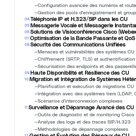
—
Configuration avancée des numéros et rout
—
Gestion des pools d'enregistrement et group
Téléphonie IP et H.323/SIP dans les CU
04
.
Messagerie Vocale et Messagerie Instanta
05
.
Solutions de Visioconférence Cisco (Webe
06
.
Optimisation de la Bande Passante et Qo
07
.
Sécurité des Communications Unifiées
08
.
—
Menaces et vulnérabilités des systèmes CU
—
Chiffrement (SRTP, TLS) et authentificati
—
Sécurisation des endpoints et des passerell
Haute Disponibilité et Résilience des CU
09
.
Migration et Intégration de Systèmes Hété
10
.
—
Planification et exécution de migrations CU
—
Intégration avec des systèmes tiers (LDAP, 
—
Scénarios d'interconnexion complexes
Surveillance et Dépannage Avancé des CU
11
.
—
Outils de diagnostic et de monitoring Cisc
—
Analyse des logs et des traces SIP/H.323
—
Méthodologies de dépannage complexes
Gestion et Évolution des Réseaux de CU
12
.