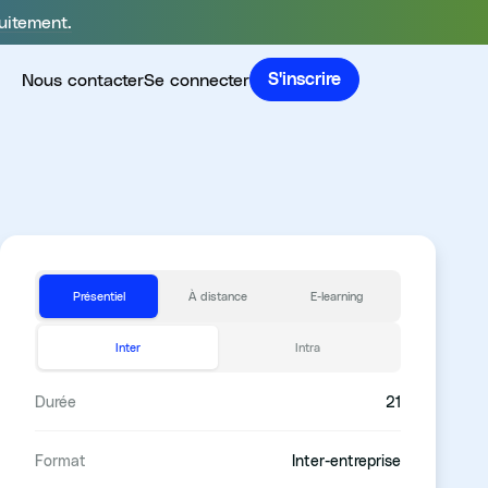
uitement.
Nous contacter
Se connecter
S'inscrire
Présentiel
À distance
E-learning
Inter
Intra
Durée
21
Format
Inter-entreprise