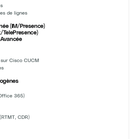
es
es de lignes
née (IM/Presence)
x/TelePresence)
S Avancée
on sur Cisco CUCM
es
rogènes
Office 365)
o (RTMT, CDR)