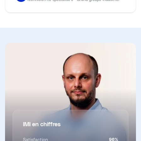
IMI en chiffres
Satisfaction
96
%