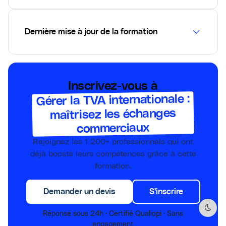
Dernière mise à jour de la formation
Inscrivez-vous à
Gérer la TVA internationale :
maîtrisez les échanges
commerciaux
Rejoignez les
1 200+
professionnels qui ont
déjà boosté leurs compétences grâce à cette
formation.
Demander un devis
S'inscrire
Dark 
Réponse sous 24h · Certifié Qualiopi · Sans
engagement