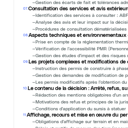
—
Gestion des écarts de fait et tolérances adm
Consultation des services et avis extérieur
07
.
—
Identification des services à consulter : ABF
—
Analyse des avis et leur impact sur la décis
—
Procédures de consultation dématérialisées 
Aspects techniques et environnementaux d
08
.
—
Prise en compte de la réglementation therm
—
Vérification de l'accessibilité PMR (Personn
—
Gestion des études d'impact et des risques 
Les projets complexes et modifications de
09
.
—
Instruction des permis de construire à phas
—
Gestion des demandes de modification de pe
—
Les permis modificatifs après l'obtention d
Le contenu de la décision : Arrêté, refus, su
10
.
—
Rédaction des mentions obligatoires d'un ar
—
Motivations des refus et principes de la jur
—
Conditions d'application du sursis à statuer
Affichage, recours et mise en œuvre du pe
11
.
—
Obligations d'affichage sur terrain et en mai