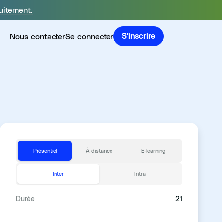
uitement.
Nous contacter
Se connecter
S'inscrire
Présentiel
À distance
E-learning
Inter
Intra
Durée
21