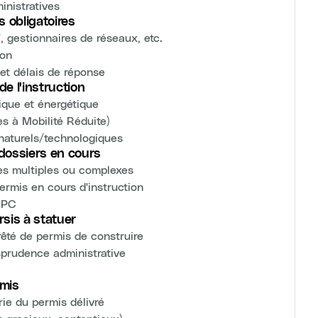
inistratives
s obligatoires
, gestionnaires de réseaux, etc.
ion
et délais de réponse
e l'instruction
ique et énergétique
es à Mobilité Réduite)
naturels/technologiques
 dossiers en cours
es multiples ou complexes
rmis en cours d'instruction
u PC
rsis à statuer
rêté de permis de construire
isprudence administrative
rmis
rie du permis délivré