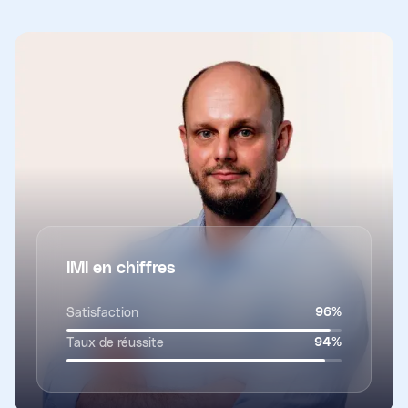
IMI en chiffres
Satisfaction
96
%
Taux de réussite
94
%