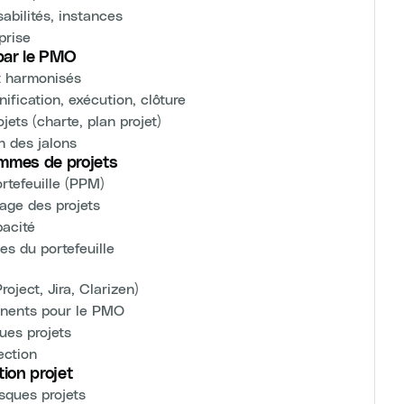
abilités, instances
prise
 par le PMO
t harmonisés
nification, exécution, clôture
ts (charte, plan projet)
n des jalons
mmes de projets
rtefeuille (PPM)
rage des projets
pacité
es du portefeuille
oject, Jira, Clarizen)
inents pour le PMO
ues projets
ection
ion projet
isques projets