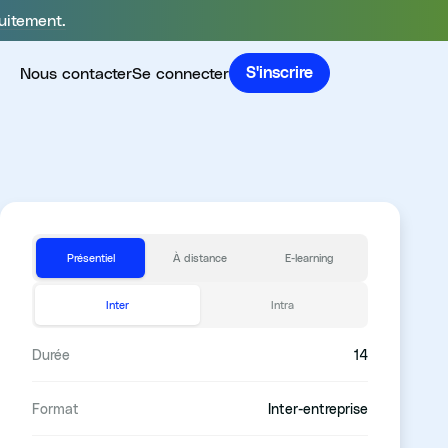
uitement.
Nous contacter
Se connecter
S'inscrire
Présentiel
À distance
E-learning
Inter
Intra
Durée
14
Format
Inter-entreprise