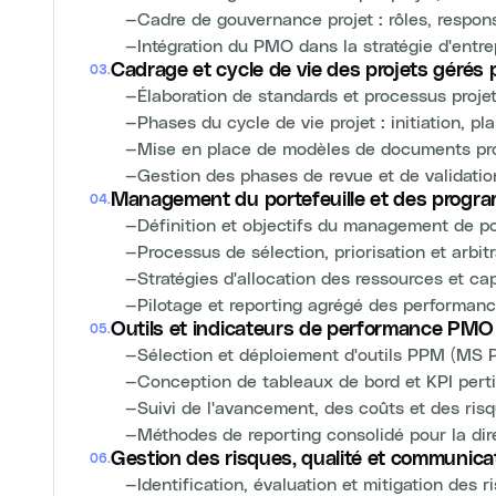
—
Cadre de gouvernance projet : rôles, respons
—
Intégration du PMO dans la stratégie d'entre
Cadrage et cycle de vie des projets gérés
03
.
—
Élaboration de standards et processus proje
—
Phases du cycle de vie projet : initiation, pla
—
Mise en place de modèles de documents proje
—
Gestion des phases de revue et de validatio
Management du portefeuille et des progra
04
.
—
Définition et objectifs du management de po
—
Processus de sélection, priorisation et arbit
—
Stratégies d'allocation des ressources et ca
—
Pilotage et reporting agrégé des performanc
Outils et indicateurs de performance PMO
05
.
—
Sélection et déploiement d'outils PPM (MS Pr
—
Conception de tableaux de bord et KPI pert
—
Suivi de l'avancement, des coûts et des risq
—
Méthodes de reporting consolidé pour la dir
Gestion des risques, qualité et communicat
06
.
—
Identification, évaluation et mitigation des r