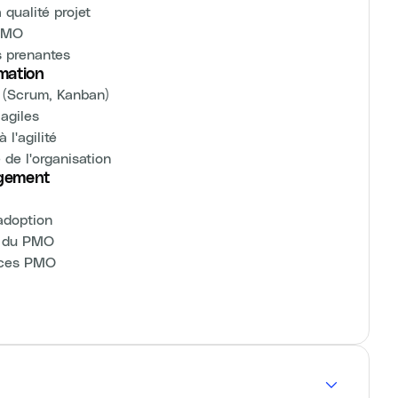
qualité projet
 PMO
s prenantes
rmation
 (Scrum, Kanban)
agiles
l'agilité
de l'organisation
ngement
adoption
e du PMO
vices PMO