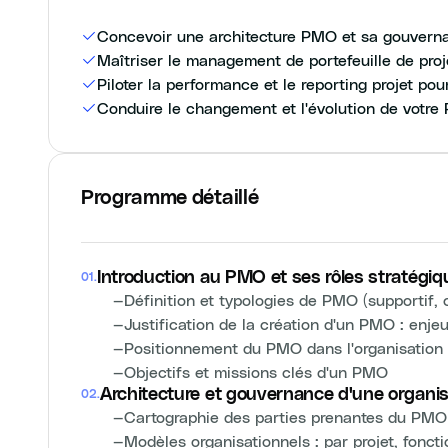
Concevoir une architecture PMO et sa gouvern
Maîtriser le management de portefeuille de proj
Piloter la performance et le reporting projet po
Conduire le changement et l'évolution de votr
Programme détaillé
Introduction au PMO et ses rôles stratégiq
01
.
—
Définition et typologies de PMO (supportif, c
—
Justification de la création d'un PMO : enje
—
Positionnement du PMO dans l'organisation
—
Objectifs et missions clés d'un PMO
Architecture et gouvernance d'une organis
02
.
—
Cartographie des parties prenantes du PMO
—
Modèles organisationnels : par projet, foncti