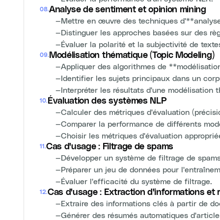
Analyse de sentiment et opinion mining
08
.
—
Mettre en œuvre des techniques d'**analys
—
Distinguer les approches basées sur des règl
—
Évaluer la polarité et la subjectivité de texte
Modélisation thématique (Topic Modeling)
09
.
—
Appliquer des algorithmes de **modélisatio
—
Identifier les sujets principaux dans un co
—
Interpréter les résultats d'une modélisation 
Évaluation des systèmes NLP
10
.
—
Calculer des métriques d'évaluation (précisio
—
Comparer la performance de différents mod
—
Choisir les métriques d'évaluation approprié
Cas d'usage : Filtrage de spams
11
.
—
Développer un système de filtrage de spams 
—
Préparer un jeu de données pour l'entraîneme
—
Évaluer l'efficacité du système de filtrage.
Cas d'usage : Extraction d'informations et
12
.
—
Extraire des informations clés à partir de d
—
Générer des résumés automatiques d'article