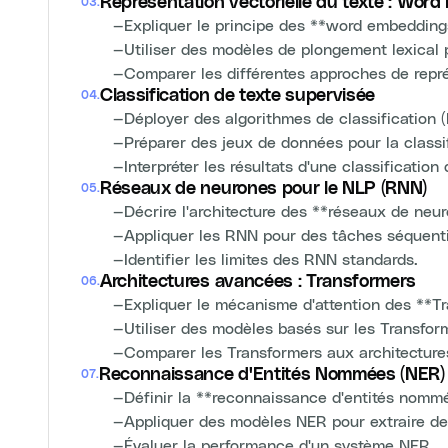
Représentation vectorielle du texte : Wor
03
.
—
Expliquer le principe des **word embedding
—
Utiliser des modèles de plongement lexical 
—
Comparer les différentes approches de repr
Classification de texte supervisée
04
.
—
Déployer des algorithmes de classification 
—
Préparer des jeux de données pour la classif
—
Interpréter les résultats d'une classification 
Réseaux de neurones pour le NLP (RNN)
05
.
—
Décrire l'architecture des **réseaux de neu
—
Appliquer les RNN pour des tâches séquenti
—
Identifier les limites des RNN standards.
Architectures avancées : Transformers
06
.
—
Expliquer le mécanisme d'attention des **T
—
Utiliser des modèles basés sur les Transfor
—
Comparer les Transformers aux architectur
Reconnaissance d'Entités Nommées (NER)
07
.
—
Définir la **reconnaissance d'entités nomm
—
Appliquer des modèles NER pour extraire des
—
Évaluer la performance d'un système NER.