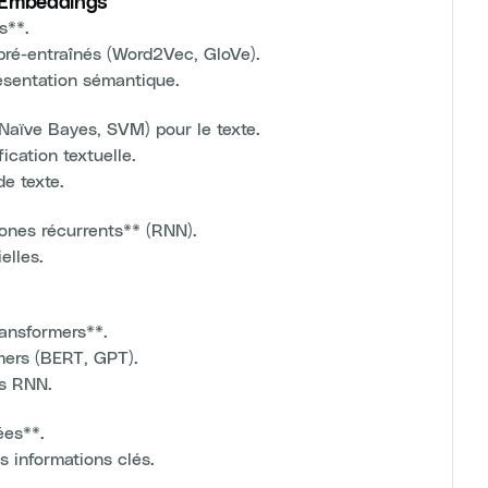
d Embeddings
s**.
pré-entraînés (Word2Vec, GloVe).
ésentation sémantique.
(Naïve Bayes, SVM) pour le texte.
ication textuelle.
de texte.
rones récurrents** (RNN).
elles.
ransformers**.
mers (BERT, GPT).
es RNN.
ées**.
 informations clés.