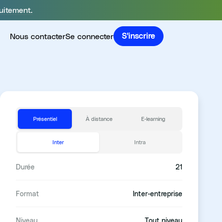
uitement.
Nous contacter
Se connecter
S'inscrire
Présentiel
À distance
E-learning
Inter
Intra
Durée
21
Format
Inter-entreprise
Niveau
Tout niveau