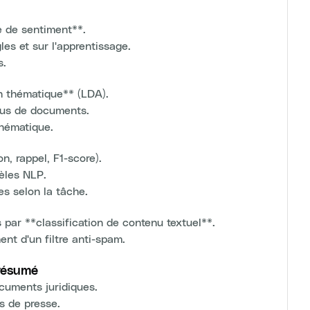
e de sentiment**.
es et sur l'apprentissage.
s.
n thématique** (LDA).
rpus de documents.
thématique.
n, rappel, F1-score).
èles NLP.
es selon la tâche.
par **classification de contenu textuel**.
nt d'un filtre anti-spam.
 résumé
ocuments juridiques.
s de presse.