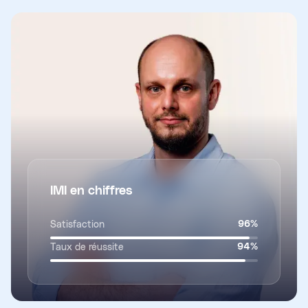
IMI en chiffres
Satisfaction
96
%
Taux de réussite
94
%