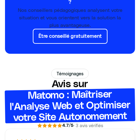
?
Nos conseillers pédagogiques analysent votre
situation et vous orientent vers la solution la
plus avantageuse.
Être conseillé gratuitement
Témoignages
Avis sur
Matomo : Maîtriser
l'Analyse Web et Optimiser
votre Site Autonomement
·
3
avis vérifiés
4.7
/5