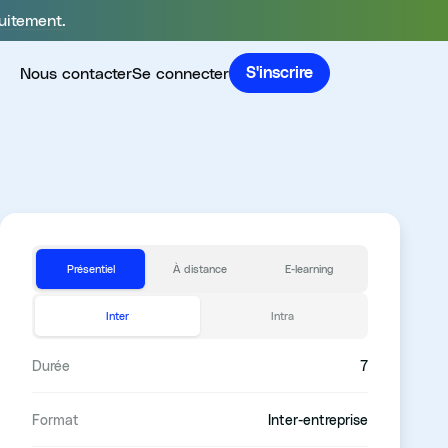
uitement.
Nous contacter
Se connecter
S'inscrire
Présentiel
À distance
E-learning
Inter
Intra
Durée
7
Format
Inter-entreprise