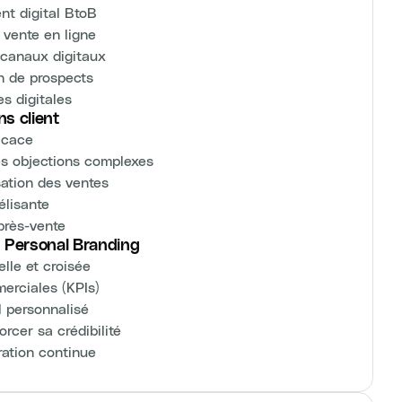
nt digital BtoB
 vente en ligne
 canaux digitaux
on de prospects
s digitales
ns client
icace
 les objections complexes
sation des ventes
élisante
après-vente
 Personal Branding
lle et croisée
erciales (KPIs)
l personnalisé
rcer sa crédibilité
ration continue