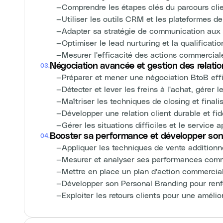
—
Comprendre les étapes clés du parcours clie
—
Utiliser les outils CRM et les plateformes de
—
Adapter sa stratégie de communication aux
—
Optimiser le lead nurturing et la qualificati
—
Mesurer l'efficacité des actions commerciale
Négociation avancée et gestion des relatio
03
.
—
Préparer et mener une négociation BtoB eff
—
Détecter et lever les freins à l'achat, gérer
—
Maîtriser les techniques de closing et finali
—
Développer une relation client durable et fid
—
Gérer les situations difficiles et le service 
Booster sa performance et développer son
04
.
—
Appliquer les techniques de vente additionne
—
Mesurer et analyser ses performances comm
—
Mettre en place un plan d'action commercia
—
Développer son Personal Branding pour renfo
—
Exploiter les retours clients pour une amélio