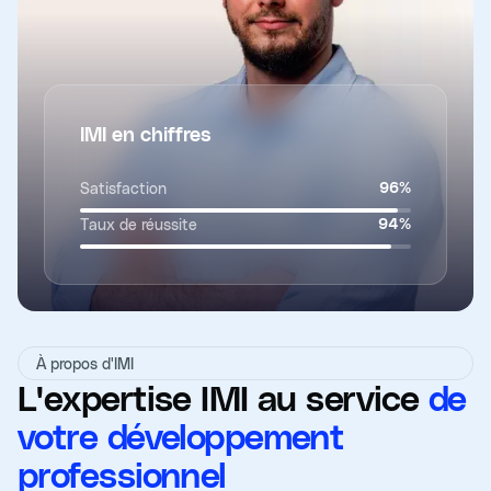
IMI en chiffres
Satisfaction
96
%
Taux de réussite
94
%
À propos d'IMI
L'expertise IMI au service
de
votre développement
professionnel