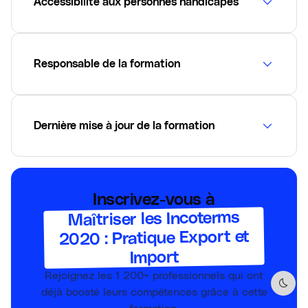
Accessibilité aux personnes handicapés
Responsable de la formation
Dernière mise à jour de la formation
Inscrivez-vous à
Maîtriser les Incoterms
2020 : Pratique Export et
Import
Rejoignez les
1 200+
professionnels qui ont
Dark 
déjà boosté leurs compétences grâce à cette
formation.