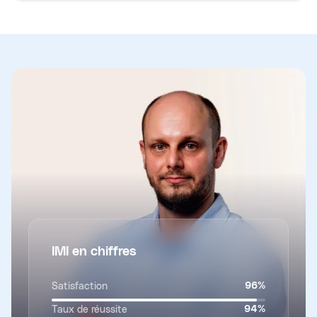
IMI en chiffres
Satisfaction
96
%
Taux de réussite
94
%