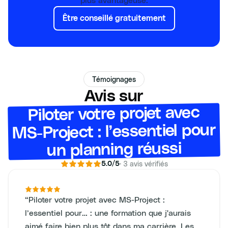
Être conseillé gratuitement
Témoignages
Avis sur
Piloter votre projet avec
MS-Project : l’essentiel pour
un planning réussi
·
3
avis vérifiés
5.0
/5
“
Piloter votre projet avec MS-Project :
l’essentiel pour… : une formation que j'aurais
aimé faire bien plus tôt dans ma carrière. Les