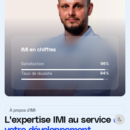
IMI en chiffres
Satisfaction
96
%
Taux de réussite
94
%
À propos d'IMI
L'expertise IMI au service
de
Dark 
votre développement