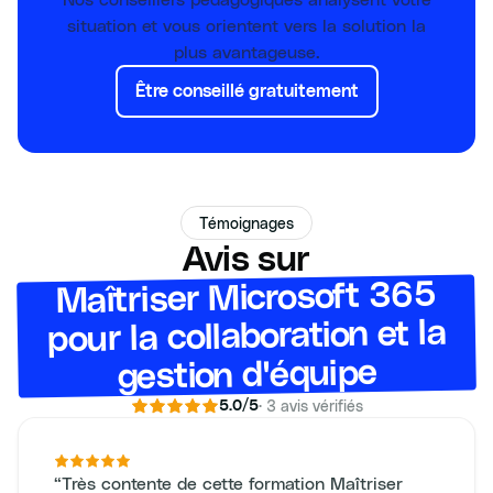
situation et vous orientent vers la solution la
plus avantageuse.
Être conseillé gratuitement
Témoignages
Avis sur
Maîtriser Microsoft 365
pour la collaboration et la
gestion d'équipe
·
3
avis vérifiés
5.0
/5
“
Très contente de cette formation Maîtriser