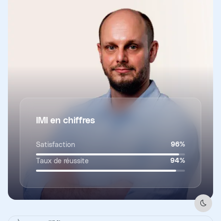
IMI en chiffres
Satisfaction
96
%
Taux de réussite
94
%
Dark 