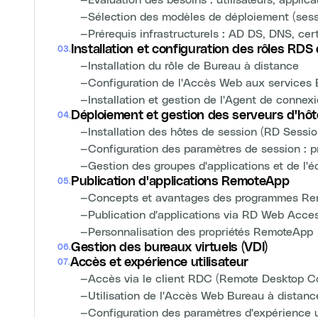
—
Sélection des modèles de déploiement (sessi
—
Prérequis infrastructurels : AD DS, DNS, cert
Installation et configuration des rôles RDS
03
.
—
Installation du rôle de Bureau à distance
—
Configuration de l'Accès Web aux services
—
Installation et gestion de l'Agent de conne
Déploiement et gestion des serveurs d'hôt
04
.
—
Installation des hôtes de session (RD Sessi
—
Configuration des paramètres de session : pro
—
Gestion des groupes d'applications et de l'é
Publication d'applications RemoteApp
05
.
—
Concepts et avantages des programmes R
—
Publication d'applications via RD Web Acce
—
Personnalisation des propriétés RemoteApp
Gestion des bureaux virtuels (VDI)
06
.
Accès et expérience utilisateur
07
.
—
Accès via le client RDC (Remote Desktop C
—
Utilisation de l'Accès Web Bureau à distanc
—
Configuration des paramètres d'expérience ut