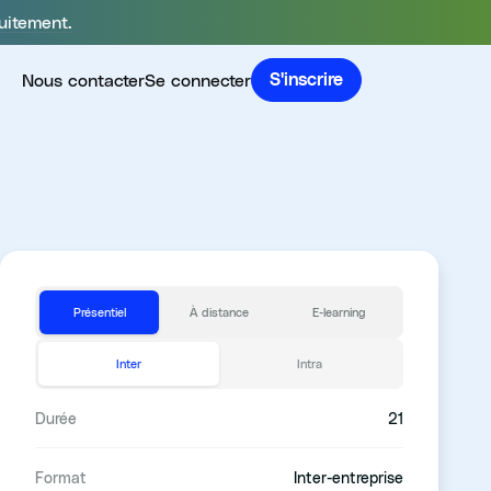
uitement.
Nous contacter
Se connecter
S'inscrire
Présentiel
À distance
E-learning
Inter
Intra
Durée
21
Format
Inter-entreprise