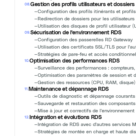
Gestion des profils utilisateurs et dossiers
08
.
—
Configuration des profils itinérants et profi
—
Redirection de dossiers pour les utilisateur
—
Utilisation des disques de profil utilisateu
Sécurisation de l'environnement RDS
09
.
—
Configuration des passerelles RD Gateway
—
Utilisation des certificats SSL/TLS pour l'au
—
Stratégies de pare-feu et accès conditionne
Optimisation des performances RDS
10
.
—
Surveillance des performances : compteurs, 
—
Optimisation des paramètres de session et d
—
Gestion des ressources (CPU, RAM, disque)
Maintenance et dépannage RDS
11
.
—
Outils de diagnostic et dépannage courants
—
Sauvegarde et restauration des composant
—
Mise à jour et correctifs de l'environnemen
Intégration et évolutions RDS
12
.
—
Intégration de RDS avec d'autres services M
—
Stratégies de montée en charge et haute disp