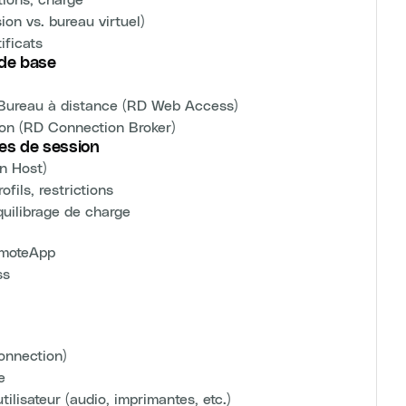
on vs. bureau virtuel)
ificats
 de base
 Bureau à distance (RD Web Access)
xion (RD Connection Broker)
es de session
on Host)
fils, restrictions
quilibrage de charge
emoteApp
ss
onnection)
e
ilisateur (audio, imprimantes, etc.)