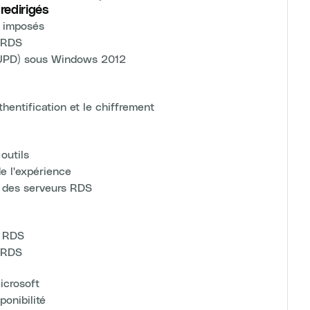
 redirigés
ls imposés
s RDS
r (UPD) sous Windows 2012
thentification et le chiffrement
l
outils
e l'expérience
 des serveurs RDS
s RDS
t RDS
icrosoft
onibilité