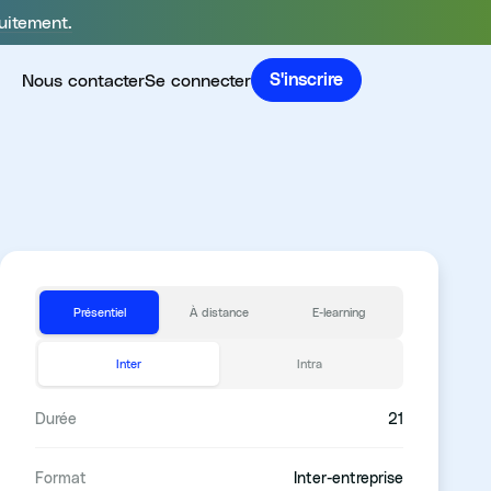
uitement.
Nous contacter
Se connecter
S'inscrire
Présentiel
À distance
E-learning
Inter
Intra
Durée
21
Format
Inter-entreprise