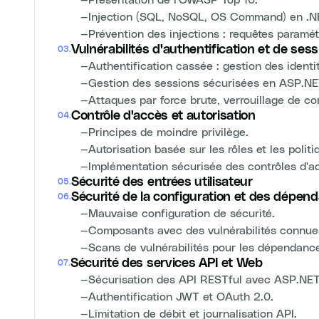
—
Injection (SQL, NoSQL, OS Command) en .N
—
Prévention des injections : requêtes paramé
Vulnérabilités d'authentification et de sess
03
.
—
Authentification cassée : gestion des identi
—
Gestion des sessions sécurisées en ASP.NE
—
Attaques par force brute, verrouillage de c
Contrôle d'accès et autorisation
04
.
—
Principes de moindre privilège.
—
Autorisation basée sur les rôles et les politi
—
Implémentation sécurisée des contrôles d'a
Sécurité des entrées utilisateur
05
.
Sécurité de la configuration et des dépen
06
.
—
Mauvaise configuration de sécurité.
—
Composants avec des vulnérabilités connue
—
Scans de vulnérabilités pour les dépendanc
Sécurité des services API et Web
07
.
—
Sécurisation des API RESTful avec ASP.NET
—
Authentification JWT et OAuth 2.0.
—
Limitation de débit et journalisation API.