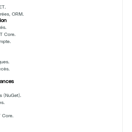
ET.
trées, ORM.
ion
tés.
T Core.
ompte.
ques.
ccès.
dances
s (NuGet).
es.
 Core.