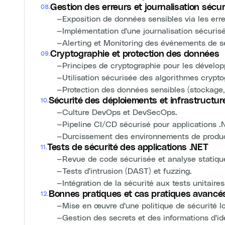
Gestion des erreurs et journalisation sécu
08
.
—
Exposition de données sensibles via les erre
—
Implémentation d'une journalisation sécuris
—
Alerting et Monitoring des événements de sé
Cryptographie et protection des données
09
.
—
Principes de cryptographie pour les dévelop
—
Utilisation sécurisée des algorithmes crypt
—
Protection des données sensibles (stockage, 
Sécurité des déploiements et infrastructur
10
.
—
Culture DevOps et DevSecOps.
—
Pipeline CI/CD sécurisé pour applications .
—
Durcissement des environnements de produc
Tests de sécurité des applications .NET
11
.
—
Revue de code sécurisée et analyse statiqu
—
Tests d'intrusion (DAST) et fuzzing.
—
Intégration de la sécurité aux tests unitaires
Bonnes pratiques et cas pratiques avancé
12
.
—
Mise en œuvre d'une politique de sécurité lo
—
Gestion des secrets et des informations d'ide