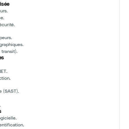
risée
urs.
ée.
curité.
peurs.
ographiques.
transit).
es
NET.
tion.
e (SAST).
.
s
gicielle.
ntification.