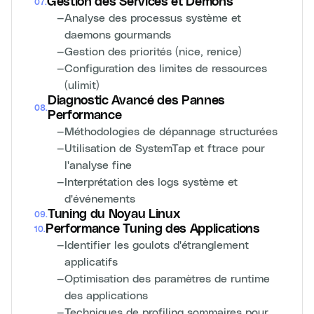
Gestion des Services et Démons
07
.
—
Analyse des processus système et
daemons gourmands
—
Gestion des priorités (nice, renice)
—
Configuration des limites de ressources
(ulimit)
Diagnostic Avancé des Pannes
08
.
Performance
—
Méthodologies de dépannage structurées
—
Utilisation de SystemTap et ftrace pour
l'analyse fine
—
Interprétation des logs système et
d'événements
Tuning du Noyau Linux
09
.
Performance Tuning des Applications
10
.
—
Identifier les goulots d'étranglement
applicatifs
—
Optimisation des paramètres de runtime
des applications
—
Techniques de profiling sommaires pour