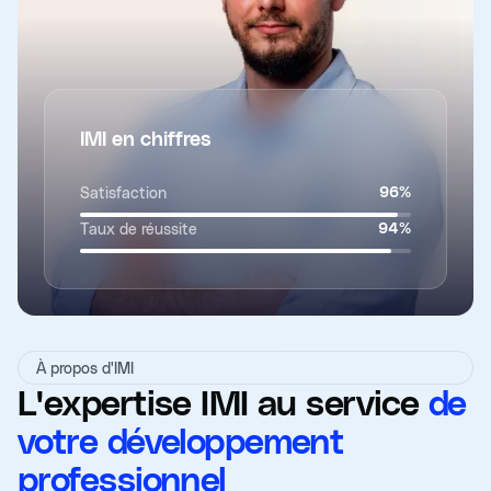
IMI en chiffres
Satisfaction
96
%
Taux de réussite
94
%
À propos d'IMI
L'expertise IMI au service
de
votre développement
professionnel