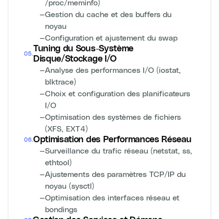
/proc/meminfo)
—
Gestion du cache et des buffers du
noyau
—
Configuration et ajustement du swap
Tuning du Sous-Système
05
.
Disque/Stockage I/O
—
Analyse des performances I/O (iostat,
blktrace)
—
Choix et configuration des planificateurs
I/O
—
Optimisation des systèmes de fichiers
(XFS, EXT4)
Optimisation des Performances Réseau
06
.
—
Surveillance du trafic réseau (netstat, ss,
ethtool)
—
Ajustements des paramètres TCP/IP du
noyau (sysctl)
—
Optimisation des interfaces réseau et
bondings