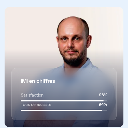
IMI en chiffres
Satisfaction
96
%
Taux de réussite
94
%