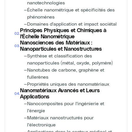
nanotechnologies
—
Échelle nanométrique et spécificités des
phénomènes
—
Domaines d'application et impact sociétal
Principes Physiques et Chimiques à
02
.
l'Échelle Nanométrique
Nanosciences des Matériaux :
03
.
Nanoparticules et Nanostructures
—
Synthèse et classification des
nanoparticules (métal, oxyde, polymère)
—
Nanotubes de carbone, graphène et
fullerènes
—
Propriétés uniques des nanomatériaux
Nanomatériaux Avancés et Leurs
04
.
Applications
—
Nanocomposites pour l'ingénierie et
l'énergie
—
Matériaux nanostructurés pour
l'électronique
—
Applications dans le secteur médical et