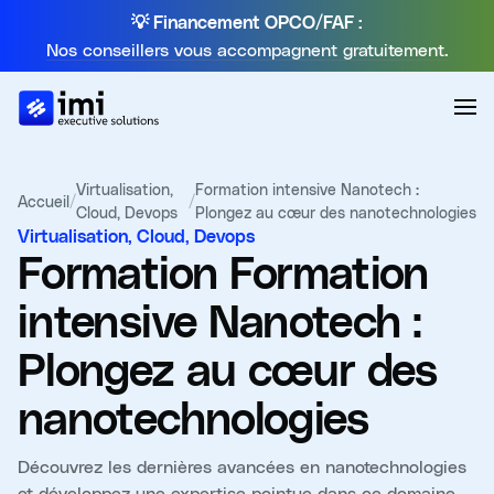
💡 Financement OPCO/FAF :
Nos conseillers vous accompagnent gratuitement.
Virtualisation,
Formation intensive Nanotech :
Accueil
/
/
Cloud, Devops
Plongez au cœur des nanotechnologies
Virtualisation, Cloud, Devops
Formation
Formation
intensive Nanotech :
Plongez au cœur des
nanotechnologies
Découvrez les dernières avancées en nanotechnologies
et développez une expertise pointue dans ce domaine