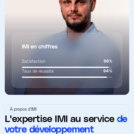
IMI en chiffres
Satisfaction
96
%
Taux de réussite
94
%
À propos d'IMI
L'expertise IMI au service
de
votre développement