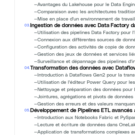
—
Avantages du Lakehouse pour le Data Engin
—
Comparaison avec les architectures traditi
—
Mise en place d'un environnement de travail
Ingestion de données avec Data Factory d
03
.
—
Utilisation des pipelines Data Factory pour 
—
Connexion aux différentes sources de donné
—
Configuration des activités de copie de don
—
Gestion des jeux de données et services lié
—
Surveillance et dépannage des pipelines d'i
Transformation des données avec Datafl
04
.
—
Introduction à Dataflows Gen2 pour la tran
—
Utilisation de l'éditeur Power Query pour l
—
Nettoyage et préparation des données pour
—
Jointures, agrégations et pivots de données
—
Gestion des erreurs et des valeurs manquan
Développement de Pipelines ETL avancés 
05
.
—
Introduction aux Notebooks Fabric et PySpar
—
Lecture et écriture de données dans OneLak
—
Application de transformations complexes 