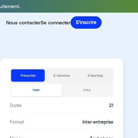
uitement.
Nous contacter
Se connecter
S'inscrire
Présentiel
À distance
E-learning
Inter
Intra
Durée
21
Format
Inter-entreprise