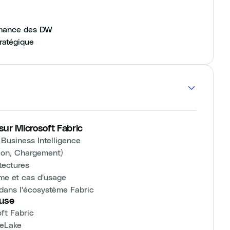
ormance des DW
tratégique
sur Microsoft Fabric
usiness Intelligence
tion, Chargement)
tectures
ème et cas d'usage
dans l'écosystème Fabric
ouse
ft Fabric
neLake