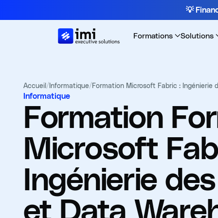
💡 Fina
Formations
Solutions
Accueil
/
Informatique
/
Formation Microsoft Fabric : Ingénieri
Informatique
Formation
For
Microsoft Fabr
Ingénierie de
et Data Ware