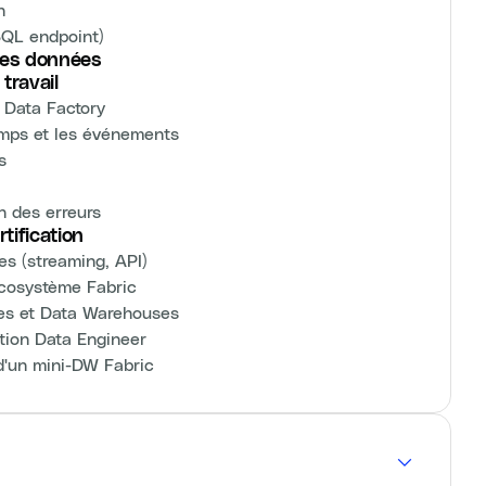
n
SQL endpoint)
 des données
travail
s Data Factory
emps et les événements
s
n des erreurs
tification
es (streaming, API)
'écosystème Fabric
nes et Data Warehouses
ation Data Engineer
 d'un mini-DW Fabric