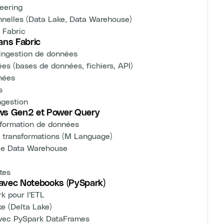
eering
onnelles (Data Lake, Data Warehouse)
 Fabric
ans Fabric
l'ingestion de données
es (bases de données, fichiers, API)
nées
s
ngestion
ows Gen2 et Power Query
sformation de données
es transformations (M Language)
 le Data Warehouse
tes
avec Notebooks (PySpark)
k pour l'ETL
e (Delta Lake)
avec PySpark DataFrames