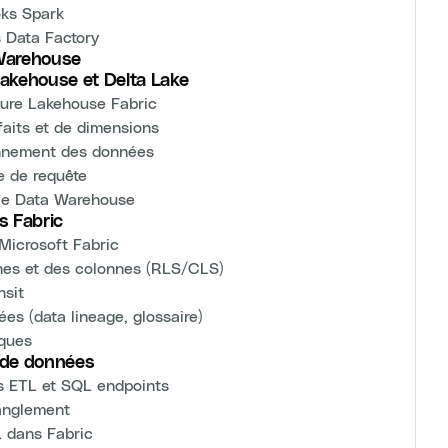
oks Spark
s Data Factory
 Warehouse
akehouse et Delta Lake
ture Lakehouse Fabric
 faits et de dimensions
onnement des données
e de requête
 le Data Warehouse
s Fabric
 Microsoft Fabric
gnes et des colonnes (RLS/CLS)
nsit
s (data lineage, glossaire)
iques
s de données
s ETL et SQL endpoints
ranglement
L dans Fabric