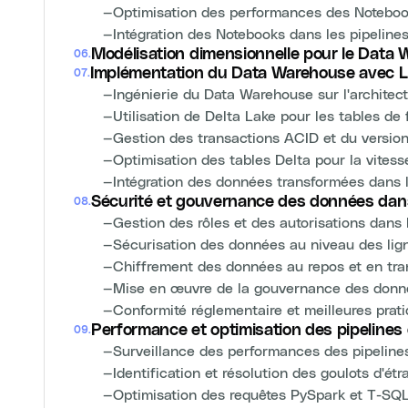
—
Optimisation des performances des Notebo
—
Intégration des Notebooks dans les pipeline
Modélisation dimensionnelle pour le Data
06
.
Implémentation du Data Warehouse avec L
07
.
—
Ingénierie du Data Warehouse sur l'architec
—
Utilisation de Delta Lake pour les tables de
—
Gestion des transactions ACID et du versi
—
Optimisation des tables Delta pour la vitess
—
Intégration des données transformées dans
Sécurité et gouvernance des données dan
08
.
—
Gestion des rôles et des autorisations dans
—
Sécurisation des données au niveau des li
—
Chiffrement des données au repos et en tra
—
Mise en œuvre de la gouvernance des donnée
—
Conformité réglementaire et meilleures prat
Performance et optimisation des pipeline
09
.
—
Surveillance des performances des pipeline
—
Identification et résolution des goulots d'ét
—
Optimisation des requêtes PySpark et T-SQ