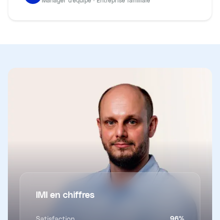
Manager d'équipe
·
Entreprise familiale
IMI en chiffres
Satisfaction
96
%