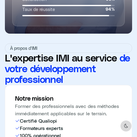
Taux de réussite
94
%
À propos d'IMI
L'expertise IMI au service
de
votre développement
professionnel
Notre mission
Former des professionnels avec des méthodes
immédiatement applicables sur le terrain.
Certifié Qualiopi
Formateurs experts
Dark 
100% opérationnel