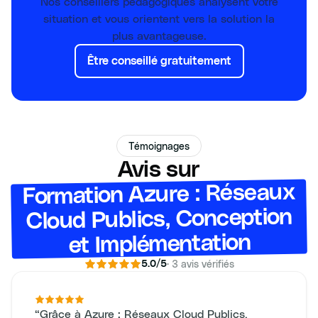
Nos conseillers pédagogiques analysent votre
situation et vous orientent vers la solution la
plus avantageuse.
Être conseillé gratuitement
Témoignages
Avis sur
Formation Azure : Réseaux
Cloud Publics, Conception
et Implémentation
·
3
avis vérifiés
5.0
/5
“
Grâce à Azure : Réseaux Cloud Publics,