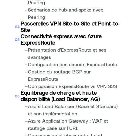
Peering
—
Scénarios de hub-and-spoke avec
Peering
Passerelles VPN Site-to-Site et Point-to-
04
.
Site
Connectivité express avec Azure
05
.
ExpressRoute
—
Présentation d'ExpressRoute et ses
avantages
—
Configuration des circuits ExpressRoute
—
Gestion du routage BGP sur
ExpressRoute
—
Comparaison ExpressRoute vs VPN S2S
Équilibrage de charge et haute
06
.
disponibilité (Load Balancer, AG)
—
Azure Load Balancer (Base et Standard)
et son implémentation
—
Azure Application Gateway : WAF et
routage basé sur l'URL
—
Comparaison et choix entre Load