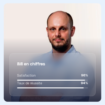
IMI en chiffres
Satisfaction
96
%
Taux de réussite
94
%