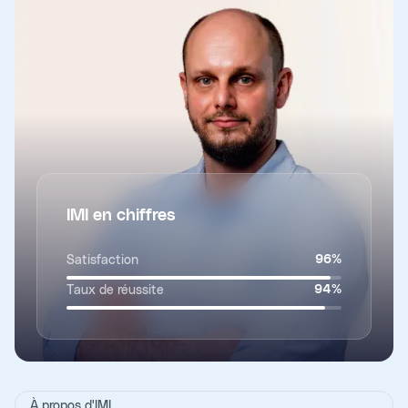
IMI en chiffres
Satisfaction
96
%
Taux de réussite
94
%
À propos d'IMI