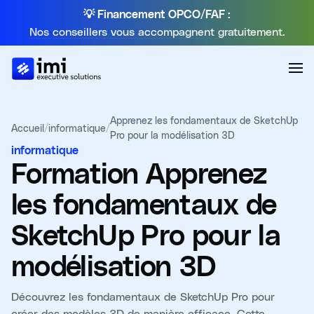
💡 Financement OPCO/FAF :
Nos conseillers vous accompagnent gratuitement.
Apprenez les fondamentaux de SketchUp
Accueil
/
informatique
/
Pro pour la modélisation 3D
informatique
Formation
Apprenez
les fondamentaux de
SketchUp Pro pour la
modélisation 3D
Découvrez les fondamentaux de SketchUp Pro pour
créer des modèles 3D de manière efficace. Cette