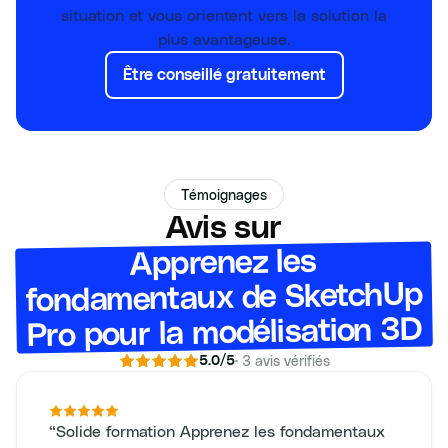
situation et vous orientent vers la solution la
plus avantageuse.
Être conseillé gratuitement
Témoignages
Avis sur
Apprenez les
fondamentaux de SketchUp
Pro pour la modélisation 3D
·
3
avis vérifiés
5.0
/5
“
Solide formation Apprenez les fondamentaux