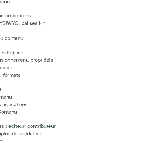
ction
ype de contenu
 WYSIWYG, balises Hn
 du contenu
 EzPublish
nsionnement, propriétés
imédia
, formats
e
ntenu
blié, archivé
Contenu
s : éditeur, contributeur
ples de validation
on