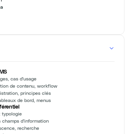
ia
CMS
ages, cas d'usage
tion de contenu, workflow
stration, principes clés
 tableaux de bord, menus
férentiel
t typologie
s champs d'information
escence, recherche