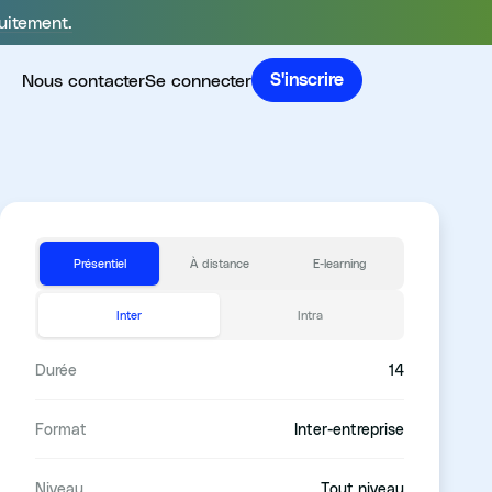
uitement.
Nous contacter
Se connecter
S'inscrire
Présentiel
À distance
E-learning
Inter
Intra
Durée
14
Format
Inter-entreprise
Niveau
Tout niveau