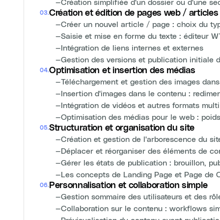
—
Création simplifiée d'un dossier ou d'une se
Création et édition de pages web / articles
03
.
—
Créer un nouvel article / page : choix du t
—
Saisie et mise en forme du texte : éditeur
—
Intégration de liens internes et externes
—
Gestion des versions et publication initiale
Optimisation et insertion des médias
04
.
—
Téléchargement et gestion des images dans
—
Insertion d'images dans le contenu : redime
—
Intégration de vidéos et autres formats mult
—
Optimisation des médias pour le web : poids
Structuration et organisation du site
05
.
—
Création et gestion de l'arborescence du sit
—
Déplacer et réorganiser des éléments de co
—
Gérer les états de publication : brouillon, pu
—
Les concepts de Landing Page et Page de 
Personnalisation et collaboration simple
06
.
—
Gestion sommaire des utilisateurs et des rôle
—
Collaboration sur le contenu : workflows sim
—
Prévisualisation du contenu avant publicati