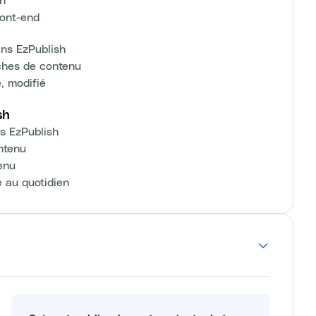
ront-end
ans EzPublish
rches de contenu
, modifié
sh
s EzPublish
ntenu
enu
e au quotidien