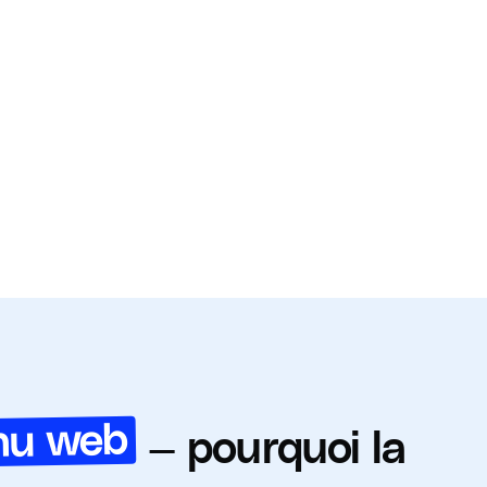
enu web
— pourquoi la