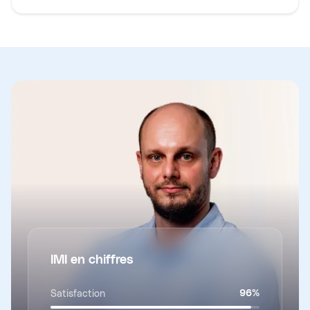
IMI en chiffres
Satisfaction
96
%