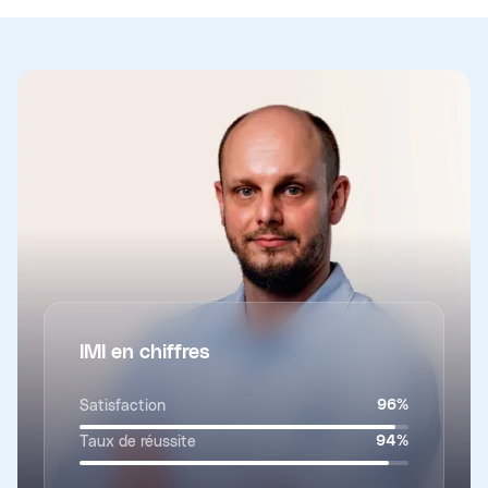
IMI en chiffres
Satisfaction
96
%
Taux de réussite
94
%