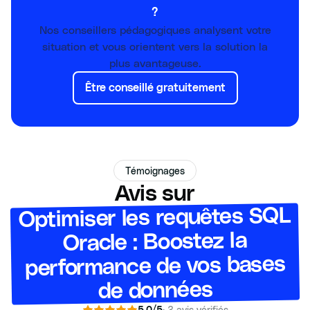
?
Nos conseillers pédagogiques analysent votre
situation et vous orientent vers la solution la
plus avantageuse.
Être conseillé gratuitement
Témoignages
Avis sur
Optimiser les requêtes SQL
Oracle : Boostez la
performance de vos bases
de données
·
3
avis vérifiés
5.0
/5