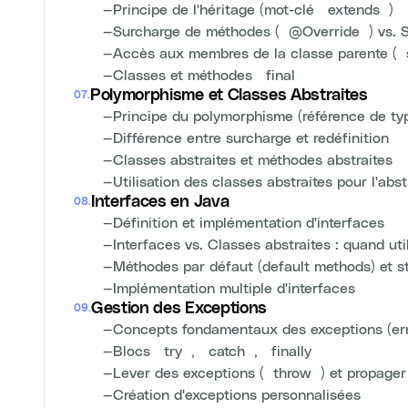
—
Principe de l'héritage (mot-clé `extends`)
—
Surcharge de méthodes (`@Override`) vs. S
—
Accès aux membres de la classe parente (`
—
Classes et méthodes `final`
Polymorphisme et Classes Abstraites
07
.
—
Principe du polymorphisme (référence de typ
—
Différence entre surcharge et redéfinition
—
Classes abstraites et méthodes abstraites
—
Utilisation des classes abstraites pour l'abst
Interfaces en Java
08
.
—
Définition et implémentation d'interfaces
—
Interfaces vs. Classes abstraites : quand uti
—
Méthodes par défaut (default methods) et st
—
Implémentation multiple d'interfaces
Gestion des Exceptions
09
.
—
Concepts fondamentaux des exceptions (erreu
—
Blocs `try`, `catch`, `finally`
—
Lever des exceptions (`throw`) et propager
—
Création d'exceptions personnalisées