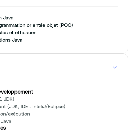
n Java
ogrammation orientée objet (POO)
tes et efficaces
tions Java
développement
E, JDK)
nt (JDK, IDE : InteliJ/Eclipse)
ion/exécution
 Java
les