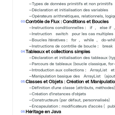
—
Types de données primitifs et non primitifs
—
Déclaration et initialisation des variables
—
Opérateurs arithmétiques, relationnels, logi
Contrôle de Flux : Conditions et Boucles
03
.
—
Instructions conditionnelles : `if`, `else if`
—
Instruction `switch` pour les cas multiples
—
Boucles itératives : `for`, `while`, `do-whi
—
Instructions de contrôle de boucle : `break
Tableaux et collections simples
04
.
—
Déclaration et initialisation des tableaux (ty
—
Parcours de tableaux (boucle classique, for
—
Introduction aux collections : `ArrayList` e
—
Manipulation basique des `ArrayList` (ajout
Classes et Objets : Création et Manipulati
05
.
—
Définition d'une classe (attributs, méthodes)
—
Création d'instances d'objets
—
Constructeurs (par défaut, personnalisés)
—
Encapsulation : modificateurs d'accès (`publ
Héritage en Java
06
.