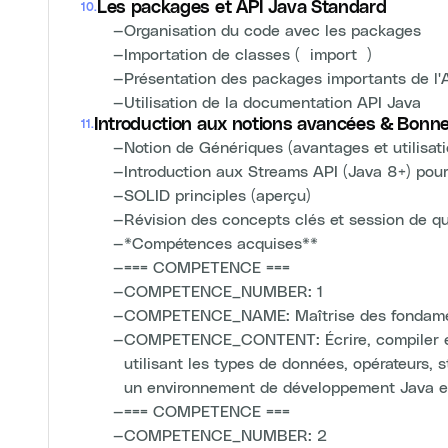
Les packages et API Java Standard
10
.
—
Organisation du code avec les packages
—
Importation de classes (`import`)
—
Présentation des packages importants de l'API
—
Utilisation de la documentation API Java
Introduction aux notions avancées & Bonn
11
.
—
Notion de Génériques (avantages et utilisat
—
Introduction aux Streams API (Java 8+) pour
—
SOLID principles (aperçu)
—
Révision des concepts clés et session de q
—
*Compétences acquises**
—
=== COMPETENCE ===
—
COMPETENCE_NUMBER: 1
—
COMPETENCE_NAME: Maîtrise des fondame
—
COMPETENCE_CONTENT: Écrire, compiler et
utilisant les types de données, opérateurs, 
un environnement de développement Java e
—
=== COMPETENCE ===
—
COMPETENCE_NUMBER: 2