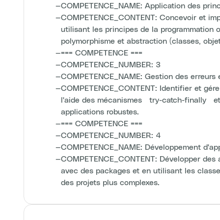
—
COMPETENCE_NAME: Application des prin
—
COMPETENCE_CONTENT: Concevoir et implém
utilisant les principes de la programmation o
polymorphisme et abstraction (classes, objet
—
=== COMPETENCE ===
—
COMPETENCE_NUMBER: 3
—
COMPETENCE_NAME: Gestion des erreurs e
—
COMPETENCE_CONTENT: Identifier et gérer l
l'aide des mécanismes `try-catch-finally` e
applications robustes.
—
=== COMPETENCE ===
—
COMPETENCE_NUMBER: 4
—
COMPETENCE_NAME: Développement d'appli
—
COMPETENCE_CONTENT: Développer des appl
avec des packages et en utilisant les classe
des projets plus complexes.