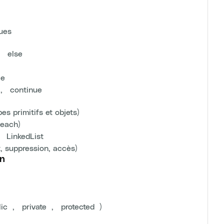
ques
, `else`
le`
`, `continue`
pes primitifs et objets)
-each)
t `LinkedList`
, suppression, accès)
on
ic`, `private`, `protected`)