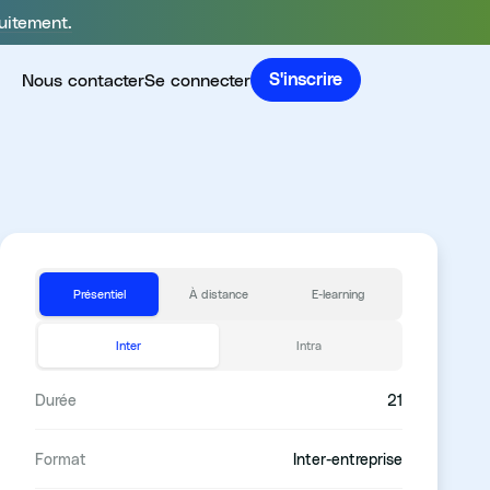
uitement.
Nous contacter
Se connecter
S'inscrire
Présentiel
À distance
E-learning
Inter
Intra
Durée
21
Format
Inter-entreprise