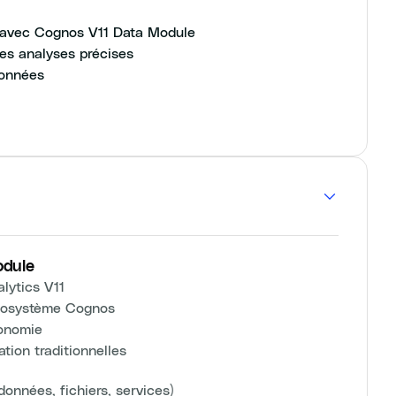
 avec Cognos V11 Data Module
es analyses précises
données
odule
lytics V11
écosystème Cognos
gonomie
ion traditionnelles
onnées, fichiers, services)