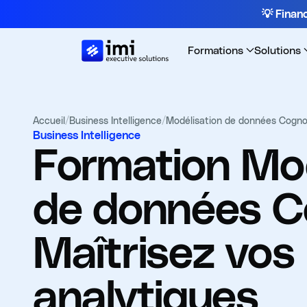
💡 Fina
Formations
Solutions
Accueil
/
Business Intelligence
/
Modélisation de données Cognos 
Business Intelligence
Formation
Mod
de données Co
Maîtrisez vos
analytiques