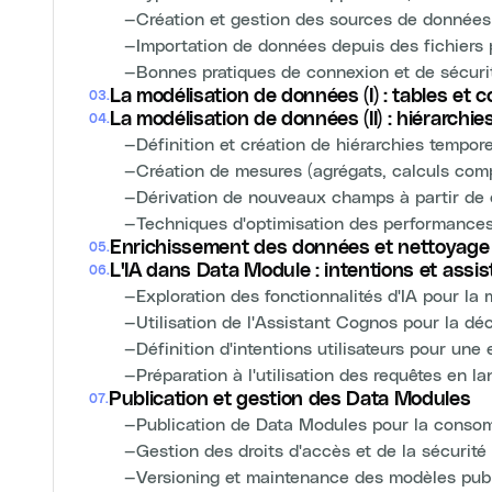
—
Création et gestion des sources de donnée
—
Importation de données depuis des fichiers 
—
Bonnes pratiques de connexion et de sécuri
La modélisation de données (I) : tables et 
03
.
La modélisation de données (II) : hiérarchi
04
.
—
Définition et création de hiérarchies tempor
—
Création de mesures (agrégats, calculs com
—
Dérivation de nouveaux champs à partir de
—
Techniques d'optimisation des performances
Enrichissement des données et nettoyage
05
.
L'IA dans Data Module : intentions et assis
06
.
—
Exploration des fonctionnalités d'IA pour la 
—
Utilisation de l'Assistant Cognos pour la d
—
Définition d'intentions utilisateurs pour une 
—
Préparation à l'utilisation des requêtes en l
Publication et gestion des Data Modules
07
.
—
Publication de Data Modules pour la cons
—
Gestion des droits d'accès et de la sécurit
—
Versioning et maintenance des modèles pub