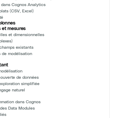
s dans Cognos Analytics
plats (CSV, Excel)
té
colonnes
es et mesures
elles et dimensionnelles
plexes)
 champs existants
 de modélisation
tant
modélisation
écouverte de données
exploration simplifiée
angage naturel
ommation dans Cognos
é des Data Modules
liés