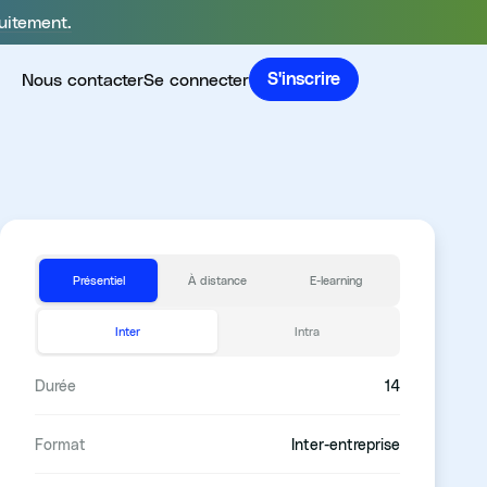
uitement.
Nous contacter
Se connecter
S'inscrire
Présentiel
À distance
E-learning
Inter
Intra
Durée
14
Format
Inter-entreprise