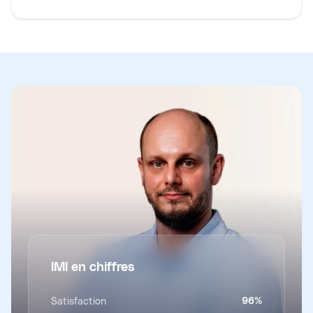
IMI en chiffres
Satisfaction
96
%