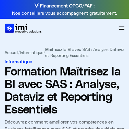
💡 Financement OPCO/FAF :
Nos conseillers vous accompagnent gratuitement.
Maîtrisez la BI avec SAS : Analyse, Dataviz
Accueil
/
Informatique
/
et Reporting Essentiels
Informatique
Formation
Maîtrisez la
BI avec SAS : Analyse,
Dataviz et Reporting
Essentiels
Découvrez comment améliorer vos compétences en
Business Intelligence avec SAS et prendre des décisions